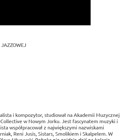
NI JAZZOWEJ
kalista i kompozytor, studiował na Akademii Muzycznej
 Collective w Nowym Jorku. Jest fascynatem muzyki i
ista współpracował z największymi nazwiskami
rniak, Reni Jusis, Sistars, Smolikiem i Skalpelem. W
Plays Młynarski
Rebeka nie zejdzie dziś na kolację