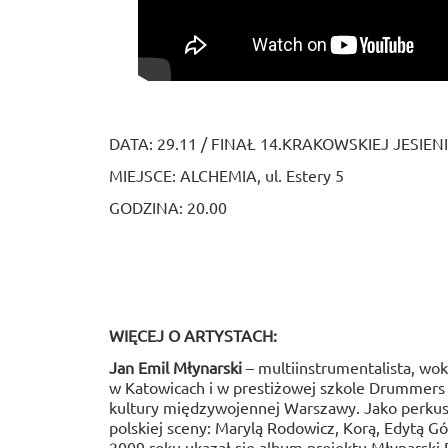
DATA: 29.11 / FINAŁ 14.KRAKOWSKIEJ JESIE
MIEJSCE: ALCHEMIA, ul. Estery 5
GODZINA: 20.00
WIĘCEJ O ARTYSTACH:
Jan Emil Młynarski
– multiinstrumentalista, wo
w Katowicach i w prestiżowej szkole Drummers
kultury międzywojennej Warszawy. Jako perkus
polskiej sceny: Marylą Rodowicz, Korą, Edytą Gó
2009 roku ukazał się album projektu Młynarski 