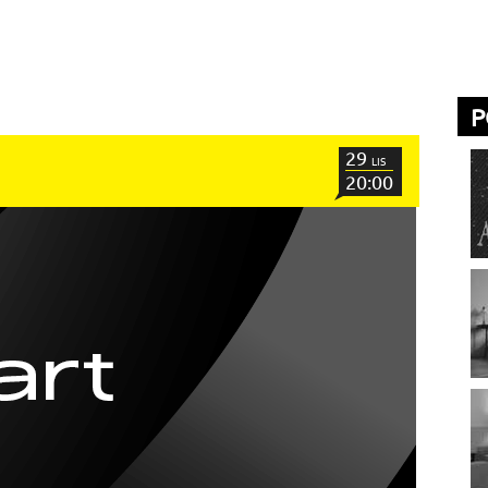
P
29
LIS
20:00