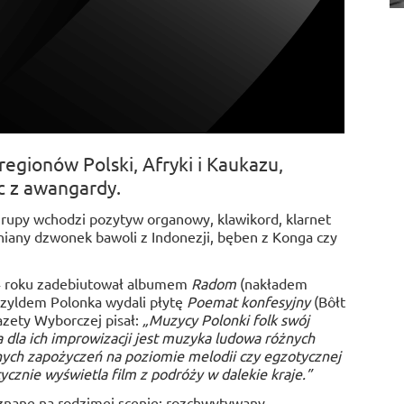
 regionów Polski, Afryki i Kaukazu,
c z awangardy.
rupy wchodzi pozytyw organowy, klawikord, klarnet
niany dzwonek bawoli z Indonezji, bęben z Konga czy
4 roku zadebiutował albumem
Radom
(nakładem
 szyldem Polonka wydali płytę
Poemat konfesyjny
(Bôłt
azety Wyborczej pisał:
„Muzycy Polonki folk swój
dla ich improwizacji jest muzyka ludowa różnych
nych zapożyczeń na poziomie melodii czy egzotycznej
cznie wyświetla film z podróży w dalekie kraje.”
 znane na rodzimej scenie: rozchwytywany