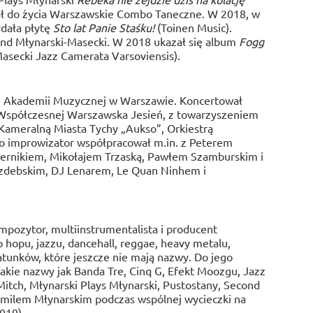
ał do życia Warszawskie Combo Taneczne. W 2018, w
ydała płytę
Sto lat Panie Staśku!
(Toinen Music).
nd Młynarski-Masecki. W 2018 ukazał się album
Fogg
asecki Jazz Camerata Varsoviensis).
m Akademii Muzycznej w Warszawie. Koncertował
spółczesnej Warszawska Jesień, z towarzyszeniem
ą Kameralną Miasta Tychy „Aukso”, Orkiestrą
ako improwizator współpracował m.in. z Peterem
rnikiem, Mikołajem Trzaską, Pawłem Szamburskim i
debskim, DJ Lenarem, Le Quan Ninhem i
kompozytor, multiinstrumentalista i producent
 hopu, jazzu, dancehall, reggae, heavy metalu,
atunków, które jeszcze nie mają nazwy. Do jego
akie nazwy jak Banda Tre, Cinq G, Efekt Moozgu, Jazz
itch, Młynarski Plays Młynarski, Pustostany, Second
milem Młynarskim podczas wspólnej wycieczki na
019).