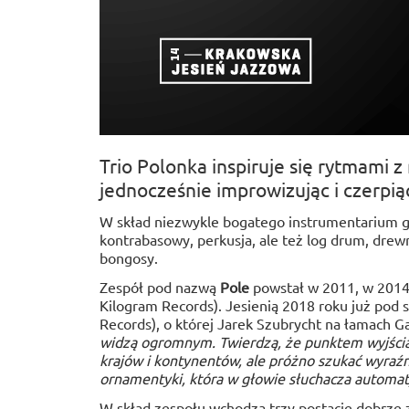
Trio Polonka inspiruje się rytmami z
jednocześnie improwizując i czerpią
W skład niezwykle bogatego instrumentarium g
kontrabasowy, perkusja, ale też log drum, drew
bongosy.
Zespół pod nazwą
Pole
powstał w 2011, w 201
Kilogram Records). Jesienią 2018 roku już pod
Records), o której Jarek Szubrycht na łamach G
widzą ogromnym. Twierdzą, że punktem wyjścia 
krajów i kontynentów, ale próżno szukać wyraź
ornamentyki, która w głowie słuchacza automaty
W skład zespołu wchodzą trzy postacie dobrze