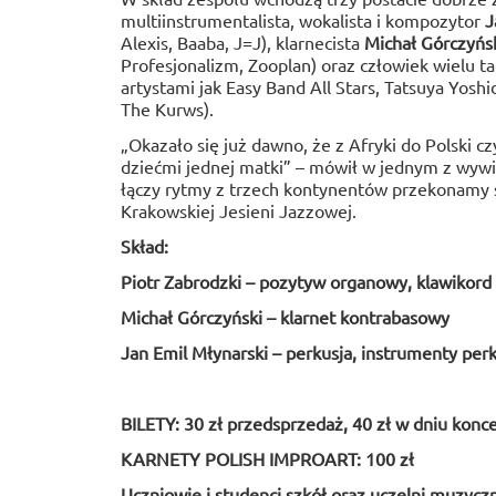
multiinstrumentalista, wokalista i kompozytor
J
Alexis, Baaba, J=J), klarnecista
Michał Górczyńs
Profesjonalizm, Zooplan) oraz człowiek wielu 
artystami jak Easy Band All Stars, Tatsuya Yoshi
The Kurws).
„Okazało się już dawno, że z Afryki do Polski c
dziećmi jednej matki” – mówił w jednym z wywi
łączy rytmy z trzech kontynentów przekonamy 
Krakowskiej Jesieni Jazzowej.
Skład:
Piotr Zabrodzki – pozytyw organowy, klawikord
Michał Górczyński – klarnet kontrabasowy
Jan Emil Młynarski – perkusja, instrumenty per
BILETY: 30 zł przedsprzedaż, 40 zł w dniu konc
KARNETY POLISH IMPROART: 100 zł
Uczniowie i studenci szkół oraz uczelni muzyczn