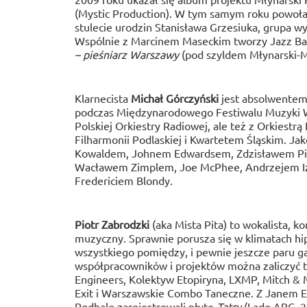
(Mystic Production). W tym samym roku powoł
stulecie urodzin Stanisława Grzesiuka, grupa w
Wspólnie z Marcinem Maseckim tworzy Jazz Ba
– pieśniarz Warszawy
(pod szyldem Młynarski-M
Klarnecista
Michał Górczyński
jest absolwente
podczas Międzynarodowego Festiwalu Muzyki W
Polskiej Orkiestry Radiowej, ale też z Orkiestr
Filharmonii Podlaskiej i Kwartetem Śląskim. J
Kowaldem, Johnem Edwardsem, Zdzisławem Pie
Wacławem Zimplem, Joe McPhee, Andrzejem Iz
Fredericiem Blondy.
Piotr Zabrodzki
(aka Mista Pita) to wokalista, 
muzyczny. Sprawnie porusza się w klimatach hip
wszystkiego pomiędzy, i pewnie jeszcze paru g
współpracowników i projektów można zaliczyć t
Engineers, Kolektyw Etopiryna, LXMP, Mitch & M
Exit i Warszawskie Combo Taneczne. Z Janem E
Podhale zarejestrowali płytę
Tatry
(Lado ABC, 2