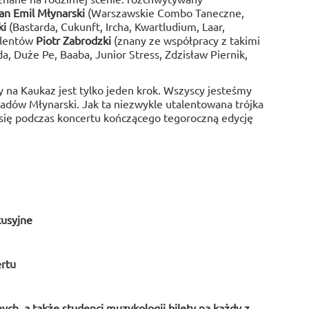
an Emil Młynarski
(Warszawskie Combo Taneczne,
ki
(Bastarda, Cukunft, Ircha, Kwartludium, Laar,
talentów
Piotr Zabrodzki
(znany ze współpracy z takimi
da, Duże Pe, Baaba, Junior Stress, Zdzisław Piernik,
zy na Kaukaz jest tylko jeden krok. Wszyscy jesteśmy
adów Młynarski. Jak ta niezwykle utalentowana trójka
się podczas koncertu kończącego tegoroczną edycję
kusyjne
ertu
ych, a także studenci muzykologii bilety na każdy z