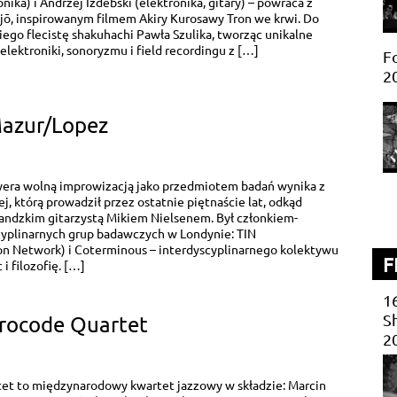
nika) i Andrzej Izdebski (elektronika, gitary) – powraca z
, inspirowanym filmem Akiry Kurosawy Tron we krwi. Do
iego flecistę shakuhachi Pawła Szulika, tworząc unikalne
lektroniki, sonoryzmu i field recordingu z […]
Fo
2
Mazur/Lopez
era wolną improwizacją jako przedmiotem badań wynika z
j, którą prowadził przez ostatnie piętnaście lat, odkąd
andzkim gitarzystą Mikiem Nielsenem. Był członkiem-
yplinarnych grup badawczych w Londynie: TIN
ion Network) i Coterminous – interdyscyplinarnego kolektywu
F
i filozofię. […]
1
Sh
procode Quartet
2
et to międzynarodowy kwartet jazzowy w składzie: Marcin