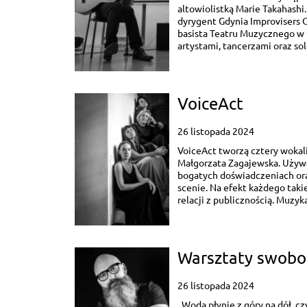
altowiolistką Marie Takahashi
dyrygent Gdynia Improvisers 
basista Teatru Muzycznego w 
artystami, tancerzami oraz sol
VoiceAct
26 listopada 2024
VoiceAct tworzą cztery wokali
Małgorzata Zagajewska. Używaj
bogatych doświadczeniach ora
scenie. Na efekt każdego tak
relacji z publicznością. Muzyk
Warsztaty swobod
26 listopada 2024
„Woda płynie z góry na dół, cz