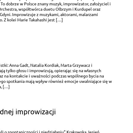
. To dobrze w Polsce znany muzyk, improwizator, założyciel i
Orchestra, współtwórca duetu Olbrzym i Kurdupel oraz
Gdyni. Improwizuje z muzykami, aktorami, malarzami
o. Z kolei Marie Takahashi jest […]
stki: Anna Gadt, Natalia Kordiak, Marta Grzywacz i
ą tylko głosu i improwizują, opierając się na własnych
z na kontakcie i uważności podczas wspólnego bycia na
iego spotkania mają wpływ również emocje uwalniające się w
a, […]
nej improwizacji
yli o spontaniczności i niedziałaniu” Krakowska Jesień