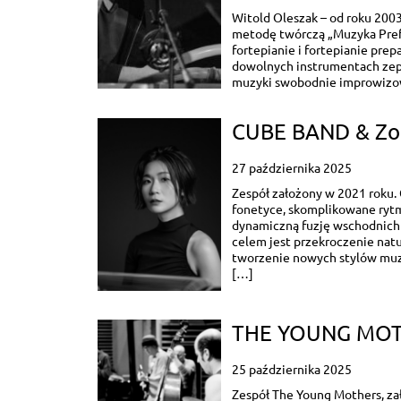
Witold Oleszak – od roku 200
metodę twórczą „Muzyka Prefa
fortepianie i fortepianie pre
dowolnych instrumentach zeps
muzyki swobodnie improwizow
CUBE BAND & Zofi
27 października 2025
Zespół założony w 2021 roku.
fonetyce, skomplikowane ryt
dynamiczną fuzję wschodnich 
celem jest przekroczenie nat
tworzenie nowych stylów muz
[…]
THE YOUNG MO
25 października 2025
Zespół The Young Mothers, za