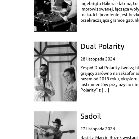
Ingebrigta Håkera Flatena, t
improwizowanej, łącząca wpły
rocka. Ich brzmienie jest be
przekraczająca granice gatunk
Dual Polarity
28 listopada 2024
Zespół Dual Polarity tworzą h
grający zarówno na saksofonach
razem od 2019 roku, eksploruj
instrumentów przy użyciu nie
Polarity” z […]
Sadoil
27 listopada 2024
Basista Marcin Bożek wystąp