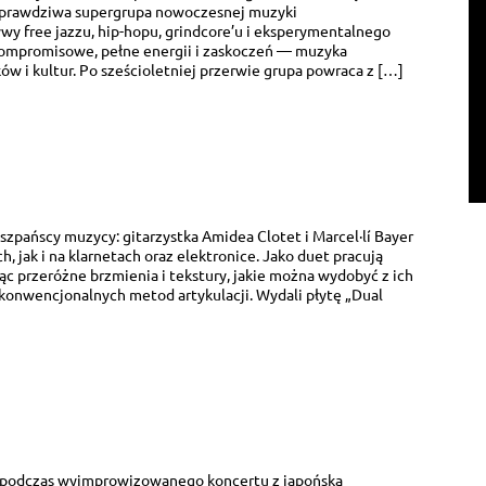
o prawdziwa supergrupa nowoczesnej muzyki
wy free jazzu, hip-hopu, grindcore’u i eksperymentalnego
zkompromisowe, pełne energii i zaskoczeń — muzyka
ów i kultur. Po sześcioletniej przerwie grupa powraca z […]
iszpańscy muzycy: gitarzystka Amidea Clotet i Marcel·lí Bayer
, jak i na klarnetach oraz elektronice. Jako duet pracują
ąc przeróżne brzmienia i tekstury, jakie można wydobyć z ich
konwencjonalnych metod artykulacji. Wydali płytę „Dual
i podczas wyimprowizowanego koncertu z japońską