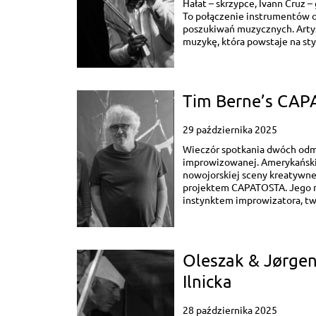
Hałat – skrzypce, Ivann Cruz – 
To połączenie instrumentów o
poszukiwań muzycznych. Artyśc
muzykę, która powstaje na st
Tim Berne’s CAPA
29 października 2025
Wieczór spotkania dwóch od
improwizowanej. Amerykański 
nowojorskiej sceny kreatywne
projektem CAPATOSTA. Jego mu
instynktem improwizatora, two
Oleszak & Jørgen
Ilnicka
28 października 2025