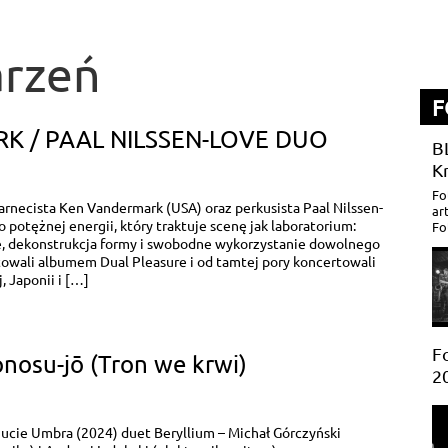
rzeń
F
K / PAAL NILSSEN-LOVE DUO
B
K
Fo
larnecista Ken Vandermark (USA) oraz perkusista Paal Nilssen-
ar
 potężnej energii, który traktuje scenę jak laboratorium:
Fo
, dekonstrukcja formy i swobodne wykorzystanie dowolnego
wali albumem Dual Pleasure i od tamtej pory koncertowali
 Japonii i […]
Fo
nosu-jō (Tron we krwi)
2
ucie Umbra (2024) duet Beryllium – Michał Górczyński