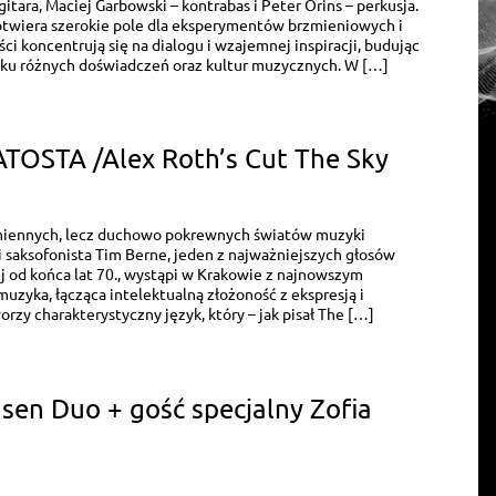
gitara, Maciej Garbowski – kontrabas i Peter Orins – perkusja.
twiera szerokie pole dla eksperymentów brzmieniowych i
i koncentrują się na dialogu i wzajemnej inspiracji, budując
yku różnych doświadczeń oraz kultur muzycznych. W […]
TOSTA /Alex Roth’s Cut The Sky
miennych, lecz duchowo pokrewnych światów muzyki
saksofonista Tim Berne, jeden z najważniejszych głosów
j od końca lat 70., wystąpi w Krakowie z najnowszym
zyka, łącząca intelektualną złożoność z ekspresją i
rzy charakterystyczny język, który – jak pisał The […]
sen Duo + gość specjalny Zofia