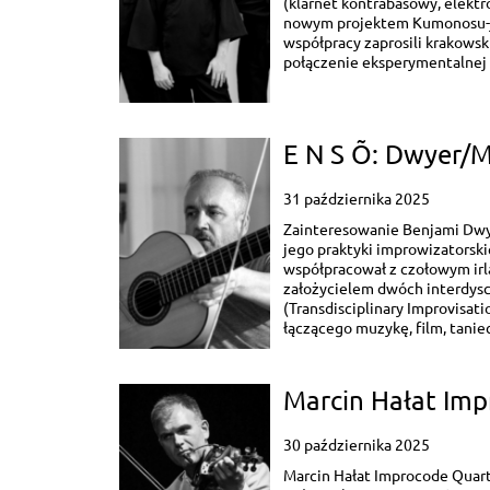
(klarnet kontrabasowy, elektro
nowym projektem Kumonosu-jō
współpracy zaprosili krakowsk
połączenie eksperymentalnej e
E N S Õ: Dwyer/
31 października 2025
Zainteresowanie Benjami Dwy
jego praktyki improwizatorskie
współpracował z czołowym irl
założycielem dwóch interdysc
(Transdisciplinary Improvisat
łączącego muzykę, film, taniec 
Marcin Hałat Im
30 października 2025
Marcin Hałat Improcode Quart