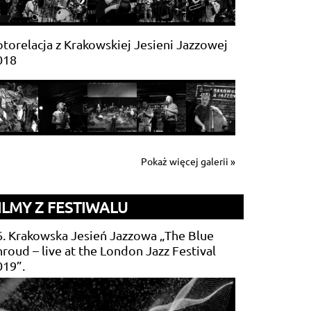
torelacja z Krakowskiej Jesieni Jazzowej
018
Pokaż więcej galerii »
ILMY Z FESTIWALU
6. Krakowska Jesień Jazzowa „The Blue
roud – live at the London Jazz Festival
019”.