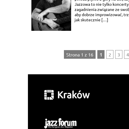
Jazzowa to nie tylko koncerty,
zagadnienia związane ze swo
aby dobrze improwizować, trz
jak skutecznie […]
Strona 1 z 16
1
2
3