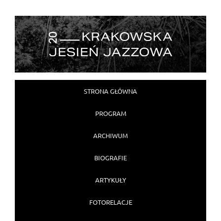
Główne menu
STRONA GŁÓWNA
Przejdź do głównej treści
Przejdź do dodatkowej treści
PROGRAM
ARCHIWUM
BIOGRAFIE
ARTYKUŁY
FOTORELACJE