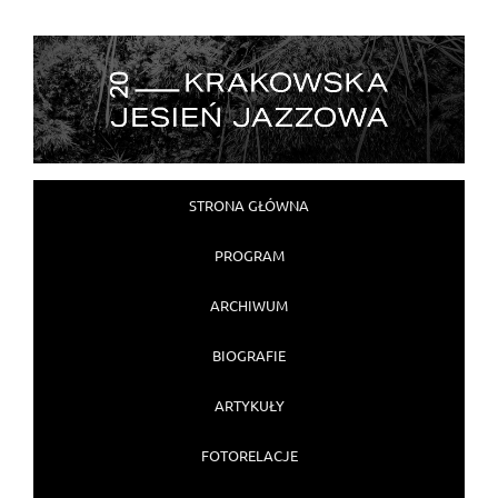
Główne menu
STRONA GŁÓWNA
Przejdź do głównej treści
Przejdź do dodatkowej treści
PROGRAM
ARCHIWUM
BIOGRAFIE
ARTYKUŁY
FOTORELACJE